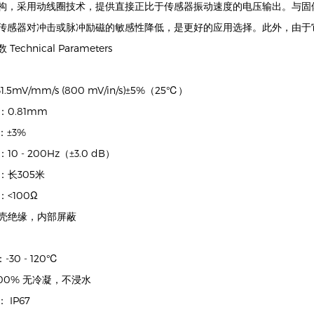
构，采用动线圈技术，提供直接正比于传感器振动速度的电压输出。与固
传感器对冲击或脉冲励磁的敏感性降低，是更好的应用选择。此外，由于
echnical Parameters
1.5mV/mm/s (800 mV/in/s)±5%（25℃）
：0.81mm
：±3%
10 - 200Hz（±3.0 dB）
离：长305米
：<100Ω
：外壳绝缘，内部屏蔽
-30 - 120℃
≤100% 无冷凝，不浸水
： IP67