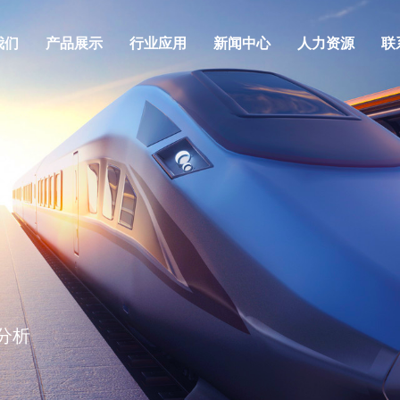
我们
产品展示
行业应用
新闻中心
人力资源
联
道扣件
业文化
结构力学实验仪器设备
荣誉资质
品质江凌
分析