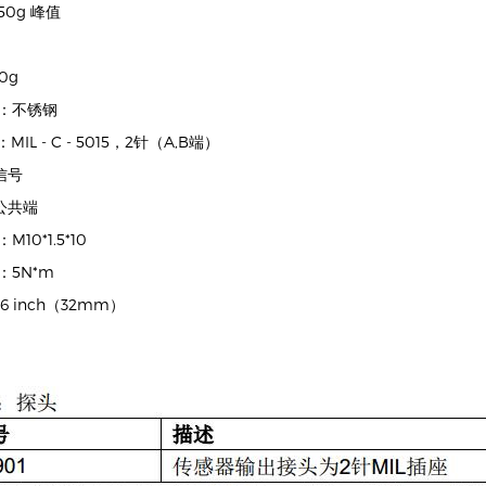
50g 峰值
00g
质：不锈钢
MIL - C - 5015，2针（A,B端）
：信号
：公共端
M10*1.5*10
矩：5N*m
26 inch（32mm）